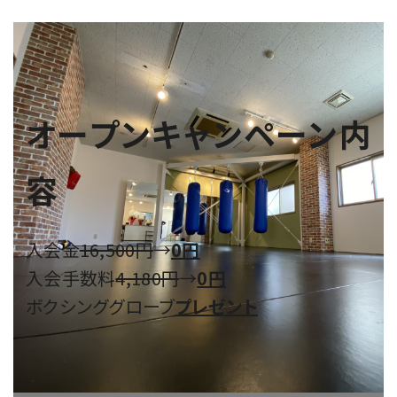
オープンキャンペーン内
容
入会金
16,500円
→
0円
入会手数料
4,180円
→
0円
ボクシンググローブ
プレゼント