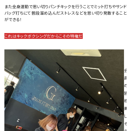
また全身運動で思い切りパンチキックを行うことでミット打ちやサンド
バッグ打ちにて普段溜め込んだストレスなどを思い切り発散すること
ができる！
これはキックボクシングだからこその特権だ
会
員
の
皆
様
楽
し
そ
う