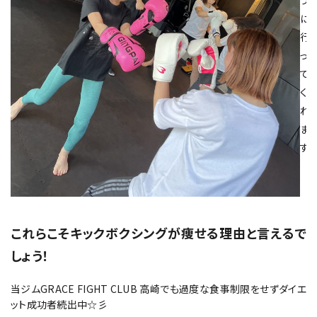
に
行
っ
て
く
れ
ま
す。
これらこそキックボクシングが痩せる理由と言えるで
しょう！
当ジムGRACE FIGHT CLUB 高崎でも過度な食事制限をせずダイエ
ット成功者続出中☆彡