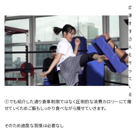
広
瀬
す
ず
さ
ん
も
や
っ
て
い
る。
①でも紹介した通り食事制限ではなく圧倒的な消費カロリーにて痩
せていくためご飯もしっかり食べながら痩せていきます。
そのため過度な我慢は必要なし